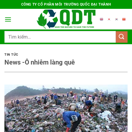
Chuyển
CÔNG TY CỔ PHẦN MÔI TRƯỜNG QUỐC ĐẠI THÀNH
đến
nội
dung
Tìm
kiếm:
TIN TỨC
News -Ô nhiễm làng quê