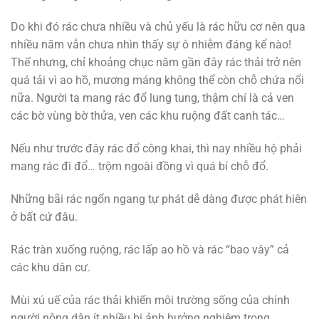
Do khi đó rác chưa nhiều và chủ yếu là rác hữu cơ nên qua
nhiều năm vẫn chưa nhìn thấy sự ô nhiễm đáng kể nào!
Thế nhưng, chỉ khoảng chục năm gần đây rác thải trở nên
quá tải vì ao hồ, mương máng không thể còn chỗ chứa nổi
nữa. Người ta mang rác đổ lung tung, thậm chí là cả ven
các bờ vùng bờ thửa, ven các khu ruộng đất canh tác…
Nếu như trước đây rác đổ công khai, thì nay nhiều hộ phải
mang rác đi đổ… trộm ngoài đồng vì quá bí chỗ đổ.
Những bãi rác ngổn ngang tự phát dễ dàng được phát hiên
ở bất cứ đâu.
Rác tràn xuống ruộng, rác lấp ao hồ và rác “bao vây” cả
các khu dân cư.
Mùi xú uế của rác thải khiến môi trường sống của chính
người nông dân ít nhiều bị ảnh hưởng nghiêm trọng.