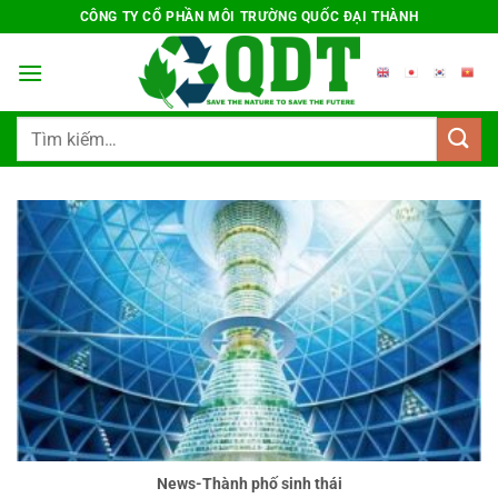
Chuyển
CÔNG TY CỔ PHẦN MÔI TRƯỜNG QUỐC ĐẠI THÀNH
đến
nội
dung
Tìm
kiếm:
News-Thành phố sinh thái