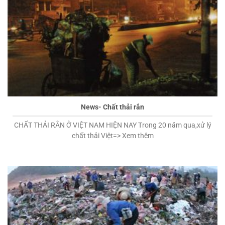
News- Chất thải rắn
CHẤT THẢI RẮN Ở VIỆT NAM HIỆN NAY Trong 20 năm qua,xử lý
chất thải Việt=> Xem thêm