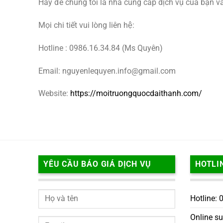
Hãy để chúng tôi là nhà cung cấp dịch vụ của bạn và 
Mọi chi tiết vui lòng liên hệ:
Hotline : 0986.16.34.84 (Ms Quyên)
Email: nguyenlequyen.info@gmail.com
Website:
https://moitruongquocdaithanh.com/
YÊU CẦU BÁO GIÁ DỊCH VỤ
HOTLI
Hotline:
Online s