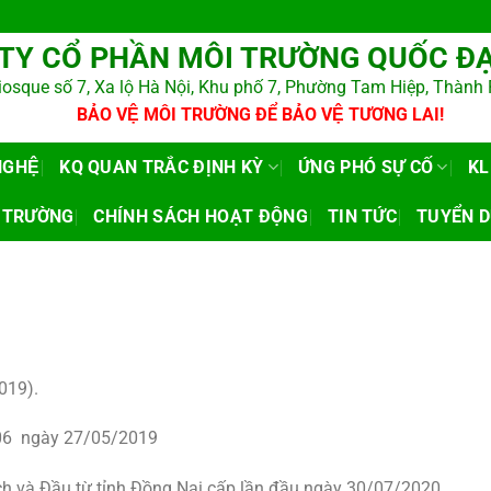
Y CỔ PHẦN MÔI TRƯỜNG QUỐC ĐA
: Kiosque số 7, Xa lộ Hà Nội, Khu phố 7, Phường Tam Hiệp, Thàn
BẢO VỆ MÔI TRƯỜNG ĐỂ BẢO VỆ TƯƠNG LAI!
NGHỆ
KQ QUAN TRẮC ĐỊNH KỲ
ỨNG PHÓ SỰ CỐ
KL
I TRƯỜNG
CHÍNH SÁCH HOẠT ĐỘNG
TIN TỨC
TUYỂN D
019).
06 ngày 27/05/2019
 và Đầu từ tỉnh Đồng Nai cấp lần đầu ngày 30/07/2020