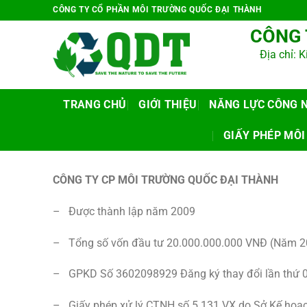
Chuyển
CÔNG TY CỔ PHẦN MÔI TRƯỜNG QUỐC ĐẠI THÀNH
đến
CÔNG T
nội
Địa chỉ
dung
TRANG CHỦ
GIỚI THIỆU
NĂNG LỰC CÔNG 
GIẤY PHÉP MÔ
CÔNG TY CP MÔI TRƯỜNG QUỐC ĐẠI THÀNH
– Được thành lập năm 2009
– Tổng số vốn đầu tư 20.000.000.000 VNĐ (Năm 2
– GPKD Số 3602098929 Đăng ký thay đổi lần thứ 
– Giấy phép xử lý CTNH số 5.131.VX do Sở Kế hoạch