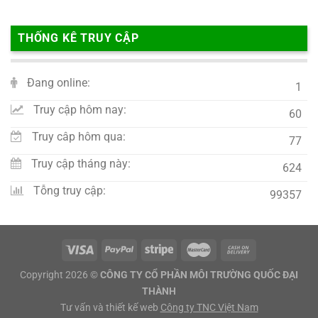
THỐNG KÊ TRUY CẬP
Đang online:
1
Truy cập hôm nay:
60
Truy câp hôm qua:
77
Truy cập tháng này:
624
Tỗng truy cập:
99357
Copyright 2026 ©
CÔNG TY CỔ PHẦN MÔI TRƯỜNG QUỐC ĐẠI
THÀNH
Tư vấn và thiết kế web
Công ty TNC Việt Nam